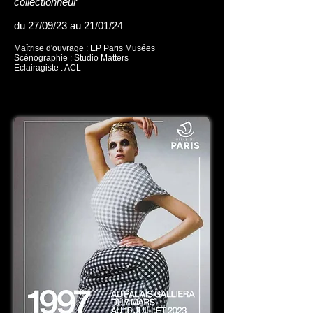
collectionneur"
du 27/09/23 au 21/01/24
Maîtrise d'ouvrage : EP Paris Musées
Scénographie : Studio Matters
Eclairagiste : ACL