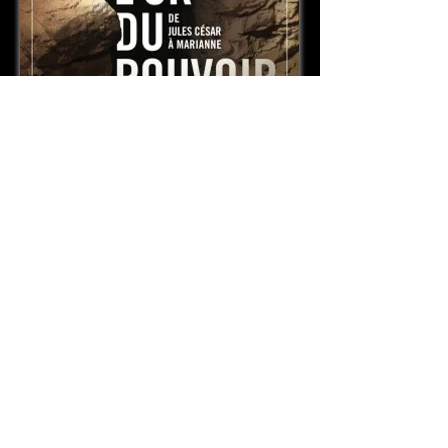
Exposition "L'or du pouvoir, de Jules
César à Marianne"
à partir du 26/05/16 jusque fin 2018
Maîtrise d'ouvrage : EP Paris Musées
Scénographie : Alexis Patras
Eclairagiste : Sarah Scouarnec
31 boulevard de bonne nouvelle - 75002 Paris
Tél :
01.73.79.86.01
www.artechnic.net