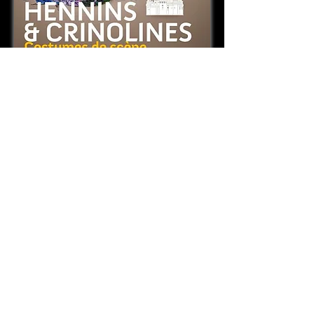
Exposition "Armures, hennins & crinolines
- Costumes de scène"
du 15/04/15 au 18/10/15
Maîtrise d'ouvrage : Centre des monuments
nationaux
Scénographie : Alain Batifoulier & Simon De Tovar
Eclairage muséographique Paris Electricité
Muséographie
31 boulevard de bonne nouvelle - 75002 Paris
Tél :
01.73.79.86.01
www.artechnic.net